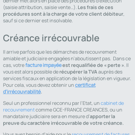
dernier met alors en place des procédures d’exécution
Les frais de ces
(saisie attribution, saisie vente…).
procédures sont à la charge de votre client débiteur
,
sauf si ce dernier est insolvable.
Créance irrécouvrable
Il arrive parfois que les démarches de recouvrement
amiable et judiciaire engagées n’aboutissent pas. Dans ce
est requalifiée de « perte »
cas, votre
facture impayée
. Il
récupérer la TVA
vous est alors possible de
auprès des
services fiscaux en application de la législation en vigueur.
Pour cela, vous devez obtenir un
certificat
.
d’irrécouvrabilité
Seul un professionnel reconnu par l’Etat, un
cabinet de
recouvrement
comme GCE-FRANCE CREANCES, ou un
apporter la
mandataire judiciaire sera en mesure d’
preuve du caractère irrécouvrable de votre créance.
Vous avez besoin d’aide pour le
recouvrement de factures