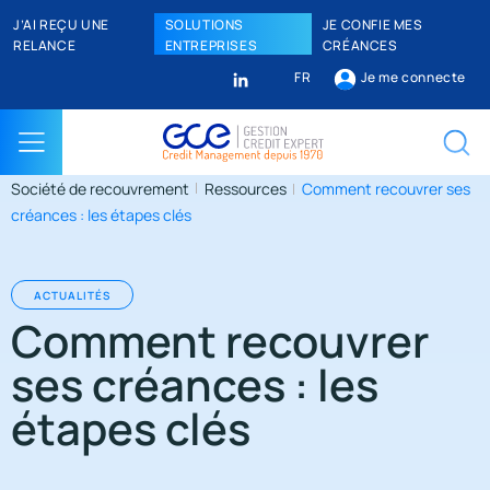
J’AI REÇU UNE
SOLUTIONS
JE CONFIE MES
RELANCE
ENTREPRISES
CRÉANCES
FR
Je me connecte
Société de recouvrement
Ressources
Comment recouvrer ses
créances : les étapes clés
ACTUALITÉS
Comment recouvrer
ses créances : les
étapes clés