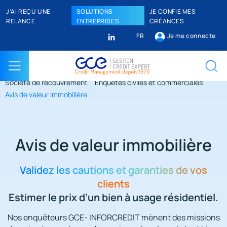
J’AI REÇU UNE
SOLUTIONS
JE CONFIE MES
RELANCE
ENTREPRISES
CRÉANCES
FR
Je me connecte
Société de recouvrement
Enquêtes civiles et commerciales
Avis de valeur immobilière
Avis de valeur immobilière
Validez les cautions et garanties de vos
clients
Estimer le prix d’un bien à usage résidentiel.
Nos enquêteurs GCE- INFORCREDIT mènent des missions